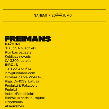
Footer
SAŅEMT PIEDĀVĀJUMU
SAŅEMT PIEDĀVĀJUMU
RAŽOTNE
“Bauņi”, Novadnieki
Rumbas pagasts
Kuldigas novads,
LV-3309, Latvija
BIROJS
+371 23 473 674
info@freimans.com
Brīvības gatve 224a k-5
Rīga, LV-1039, Latvija
Produkti & Pakalpojumi
Projekti
Industriālie objekti
Biežāk uzdotie jautājumi
Uzņēmums
Atsauksmes