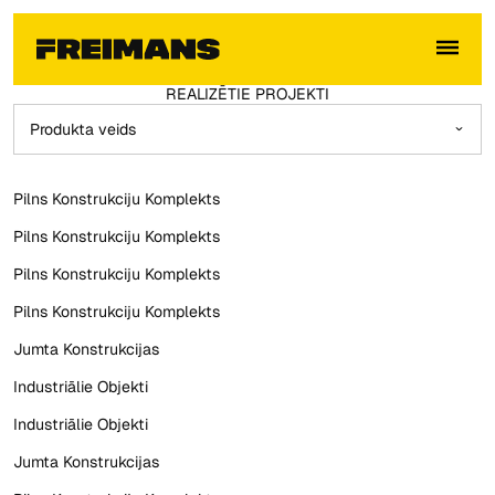
REALIZĒTIE PROJEKTI
Aizpildiet šo formu, augšupielādējiet savas mājas projektu
Produkta veids
un saņemiet individuālu piedāvājumu jūsu jumta kopņu vai
mājas konstrukciju projektam.
Label
Velciet un ievietojiet šeit savas mājas
Pilns Konstrukciju Komplekts
projekta failu vai
Pilns Konstrukciju Komplekts
Faila izmērs nedrīkst pārsniegt 5MB
ATLASIET FAILUS
Atlasiet failus
Pilns Konstrukciju Komplekts
Produkta veids
Pilns Konstrukciju Komplekts
Label
Jumta Konstrukcijas
Industriālie Objekti
Label
Industriālie Objekti
Jumta Konstrukcijas
Label