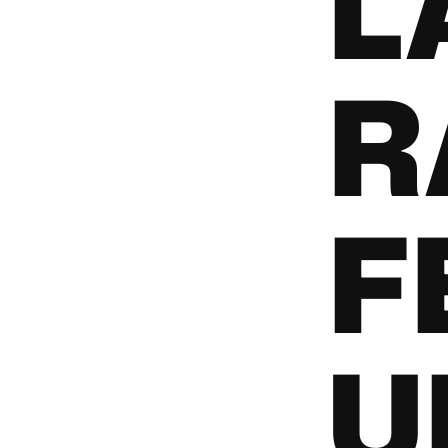
L
R
F
U