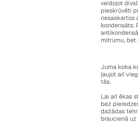
veidojot divs
pieskrūvēti pi
nesaskartos a
kondensāts. P
antikondensā
mitrumu, bet 
Juma koka ko
ļaujot arī vi
tās.
Lai arī ēkas 
bez pieredzes
dažādas tehn
braucienā uz 