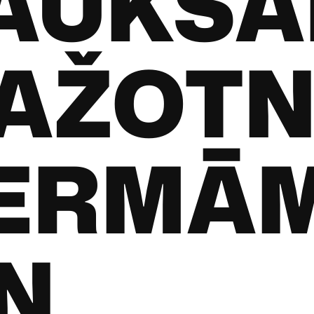
AUKSA
AŽOTN
ERMĀ
N