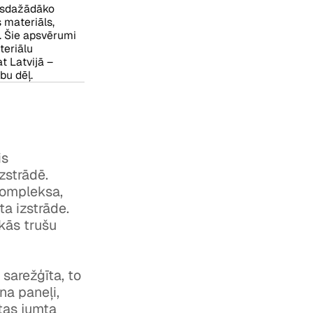
visdažādāko
 materiāls,
s. Šie apsvērumi
teriālu
t Latvijā –
bu dēļ.
is
zstrādē.
kompleksa,
a izstrāde.
ākās trušu
sarežģīta, to
na paneļi,
tas jumta