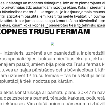
s ir elastīgs un moderns risinājums, līdz ar to piemērojams 
no privātmājas līdz apjomīgām ražotņu ēkām. Koks ir pieejams
gu būvniecības materiālu kategorijai, jo ir atjaunojamais resurs
gi izglītotiem pasūtītājiem, kas tirgū meklē kvalitāti un būvma
iz stāsts ir par jumta koka kopņu izmantošanu būvniecībā tepa
 ēkās, kurām koka kopnes ir piemērotas tieši to tehnisko īpašī
KOPNES TRUŠU FERMĀM
– inženieris, uzņēmējs un pasniedzējs, ir pieredzēj
 kas specializējies lauksaimniecības ēku projektu i
enajiem pasūtījumiem bija projekta Trušu fermas 
tuves ar gaļas pārstrādes cehu būvniecības 1. kārt
ere uzbūvēt 12 trušu fermas – tās būs Baltijā liel
pluatācijā tiek nodotas pa kārtām.
a ēkas konstrukcija ar pamatu plānu 30×47 m nav 
a dzelzsbetona pamati, tērauda karkass, poliuretā
 no iekšpuses. Virs plašā apjoma pārseguma izbūvē