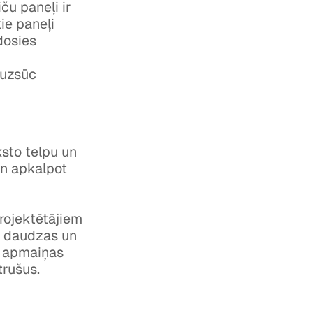
ču paneļi ir
tie paneļi
dosies
 uzsūc
sto telpu un
un apkalpot
projektētājiem
rā daudzas un
s apmaiņas
trušus.