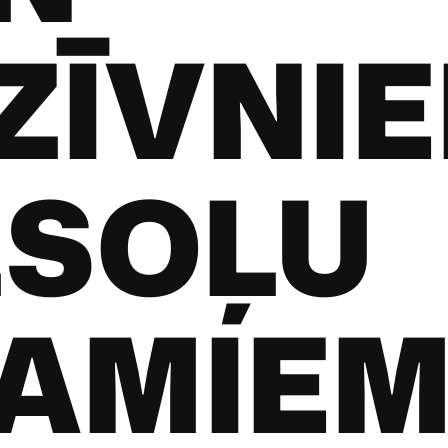
ZĪVNI
ZSOĻU
AMIE