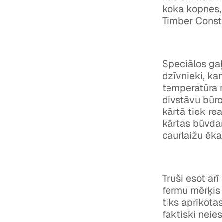
koka kopnes,
Timber Constr
Speciālos gaļa
dzīvnieki, ka
temperatūra n
divstāvu būro
kārtā tiek re
kārtas būvdar
caurlaižu ēka
Truši esot arī
fermu mērķis
tiks aprīkota
faktiski neie