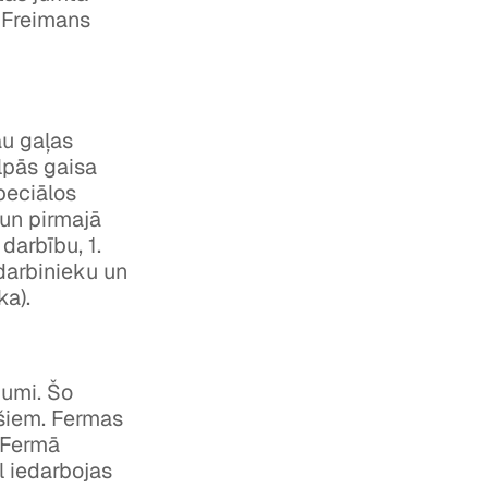
 Freimans
au gaļas
elpās gaisa
peciālos
 un pirmajā
darbību, 1.
 darbinieku un
ka).
ājumi. Šo
ušiem. Fermas
. Fermā
l iedarbojas