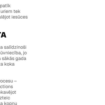
 patīk
kuriem tek
ulējot iesūces
TA
ja salīdzinoši
ūvniecība, jo
ba sākās gada
ta koka
rocesu –
uctions
ekavējot
zteic
ka kopņu