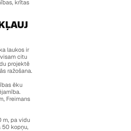
ības, krītas
EKĻAUJ
ka laukos ir
avisam citu
adu projektē
ās ražošana.
cības ēku
ējamība.
am, Freimans
0 m, pa vidu
ā 50 kopņu,