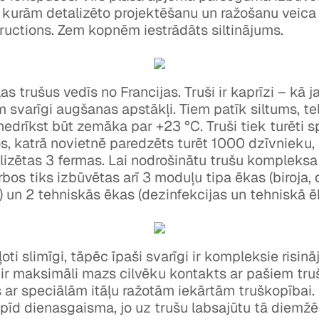
 kurām detalizēto projektēšanu un ražošanu veica
uctions. Zem kopnēm iestrādāts siltinājums.
s trušus vedīs no Francijas. Truši ir kaprīzi – kā j
m svarīgi augšanas apstākļi. Tiem patīk siltums, t
edrīkst būt zemāka par +23 °C. Truši tiek turēti s
s, katrā novietnē paredzēts turēt 1000 dzīvnieku,
alizētas 3 fermas. Lai nodrošinātu trušu kompleksa 
bos tiks izbūvētas arī 3 moduļu tipa ēkas (biroja,
) un 2 tehniskās ēkas (dezinfekcijas un tehniskā ē
 ļoti slimīgi, tāpēc īpaši svarīgi ir kompleksie risin
 ir maksimāli mazs cilvēku kontakts ar pašiem tr
s ar speciālām itāļu ražotām iekārtām truškopībai
spīd dienasgaisma, jo uz trušu labsajūtu tā diemžē