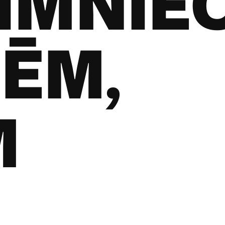
IMNIE
ĒM,
M