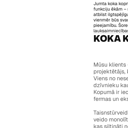
Jumta koka kopne
funkciju ēkām – 
atbilst ilgtspējī
vienmēr būs svarī
pieejamību. Šore
lauksaimniecības
KOKA 
Mūsu klients 
projektētājs,
Viens no nes
dzīvnieku kau
Kopumā ir iec
fermas un eks
Taisnstūrveid
veido monolīt
kas siltināti