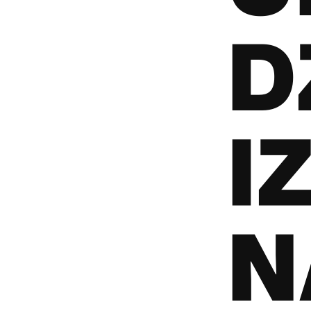
D
I
N