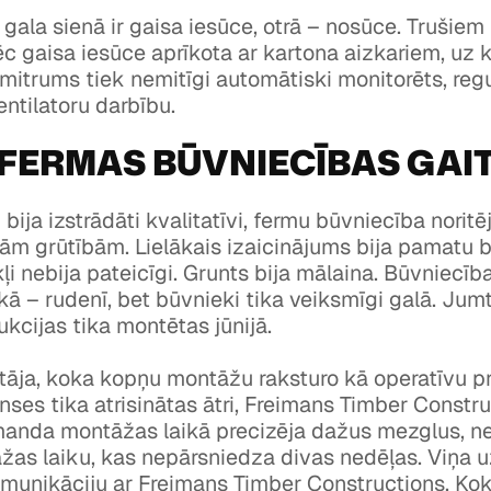
gala sienā ir gaisa iesūce, otrā – nosūce. Trušiem
c gaisa iesūce aprīkota ar kartona aizkariem, uz 
mitrums tiek nemitīgi automātiski monitorēts, reg
ntilatoru darbību.
FERMAS BŪVNIECĪBAS GAI
 bija izstrādāti kvalitatīvi, fermu būvniecība noritē
ašām grūtībām. Lielākais izaicinājums bija pamatu b
ļi nebija pateicīgi. Grunts bija mālaina. Būvniecī
ikā – rudenī, bet būvnieki tika veiksmīgi galā. Jum
kcijas tika montētas jūnijā.
tāja, koka kopņu montāžu raksturo kā operatīvu p
nses tika atrisinātas ātri, Freimans Timber Constr
manda montāžas laikā precizēja dažus mezglus, n
as laiku, kas nepārsniedza divas nedēļas. Viņa u
omunikāciju ar Freimans Timber Constructions. Ko