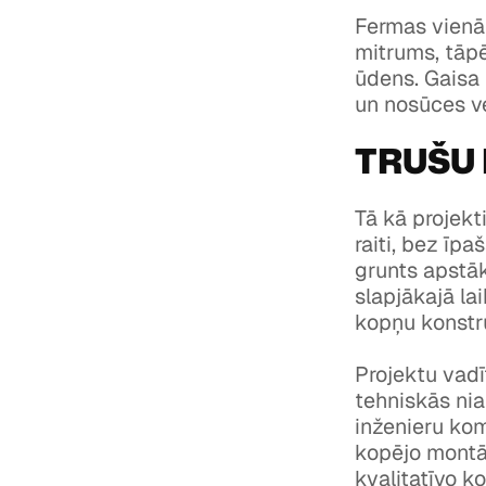
Fermas vienā 
mitrums, tāpē
ūdens. Gaisa 
un nosūces ve
TRUŠU 
Tā kā projekti
raiti, bez īp
grunts apstāk
slapjākajā la
kopņu konstru
Projektu vadī
tehniskās nia
inženieru ko
kopējo montāž
kvalitatīvo k