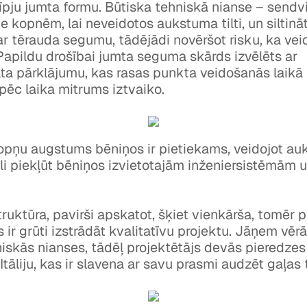
līpju jumta formu. Būtiska tehniskā nianse – sendvi
e kopnēm, lai neveidotos aukstuma tilti, un siltinā
r tērauda segumu, tādējādi novēršot risku, ka vei
apildu drošībai jumta seguma skārds izvēlēts ar
ta pārklājumu, kas rasas punkta veidošanās laikā
pēc laika mitrums iztvaiko.
pņu augstums bēniņos ir pietiekams, veidojot auk
egli piekļūt bēniņos izvietotajām inženiersistēmām 
struktūra, pavirši apskatot, šķiet vienkārša, tomēr 
 ir grūti izstrādāt kvalitatīvu projektu. Jāņem vē
iskās nianses, tādēļ projektētājs devās pieredze
Itāliju, kas ir slavena ar savu prasmi audzēt gaļas 