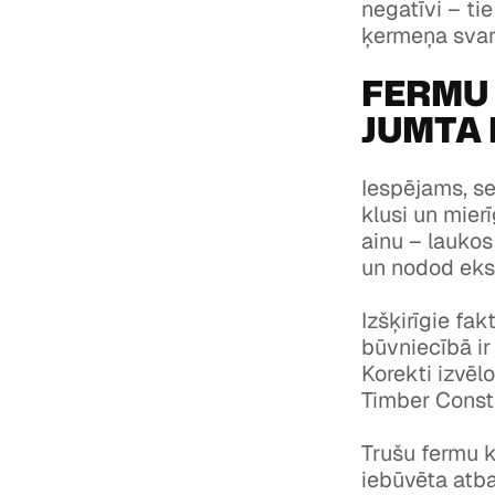
negatīvi – tie
ķermeņa svars,
FERMU 
JUMTA
Iespējams, sek
klusi un mier
ainu – laukos
un nodod eksp
Izšķirīgie fa
būvniecībā ir
Korekti izvēl
Timber Const
Trušu fermu k
iebūvēta atb