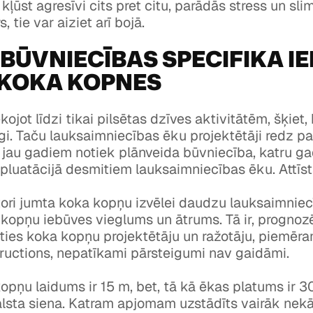
 kļūst agresīvi cits pret citu, parādās stress un slim
 tie var aiziet arī bojā.
BŪVNIECĪBAS SPECIFIKA I
 KOKA KOPNES
ojot līdzi tikai pilsētas dzīves aktivitātēm, šķiet, 
īgi. Taču lauksaimniecības ēku projektētāji redz p
 jau gadiem notiek plānveida būvniecība, katru g
luatācijā desmitiem lauksaimniecības ēku. Attīst
ktori jumta koka kopņu izvēlei daudzu lauksaimnie
 kopņu iebūves vieglums un ātrums. Tā ir, prognoz
oties koka kopņu projektētāju un ražotāju, piemēr
ructions, nepatīkami pārsteigumi nav gaidāmi.
opņu laidums ir 15 m, bet, tā kā ēkas platums ir 3
alsta siena. Katram apjomam uzstādīts vairāk nek