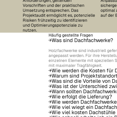
Anforderungen, geltenden
Anpassu
Vorschriften und der praktischen
sicherge
Umsetzung entsprechen. Das
optimal 
Projektaudit ermöglicht es, potenzielle
auf der 
Risiken frühzeitig zu identifizieren
und Optimierungspotenziale zu
nutzen.
Häufig gestellte Fragen
Was sind Dachfachwerke?
Holzfachwerke sind industriell gefer
angepasst werden. Für ihre Herstel
einzelnen Elemente mit speziellen S
mit maximaler Tragfähigkeit.
Wie werden die Kosten für
Warum sind Projektstandor
Was sind die Vorteile von 
Was ist der Unterschied z
Wann sollten Dachfachwerk
Wie erfolgt die Lieferung?
Wie werden Dachfachwerke
Wie viel wiegt ein Dachfac
Wie viel kosten Dachstühl