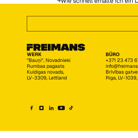
Wie schnell erhalte ich ein
Footer
Angebot anfordern
WERK
BÜRO
“Bauņi”, Novadnieki
+371 23 473 6
Rumbas pagasts
info@freiman
Kuldigas novads,
Brīvības gatv
LV-3309, Lettland
Riga, LV-1039,