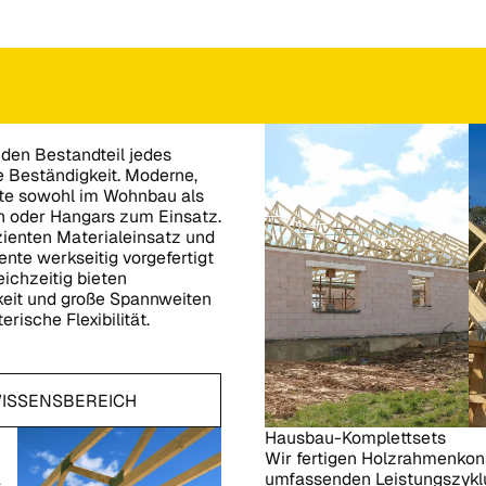
nden Bestandteil jedes
e Beständigkeit. Moderne,
ute sowohl im Wohnbau als
n oder Hangars zum Einsatz.
zienten Materialeinsatz und
nte werkseitig vorgefertigt
eichzeitig bieten
keit und große Spannweiten
ische Flexibilität.
reich
ISSENSBEREICH
Hausbau-Komplettsets
Wir fertigen Holzrahmenkon
umfassenden Leistungszyklu