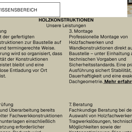
reich
ISSENSBEREICH
HOLZKONSTRUKTIONEN
Unsere Leistungen
rung
3. Montage
t der gefertigten
Professionelle Montage von
truktionen zur Baustelle auf
Holzfachwerken und
und termingerechte Weise.
Wandkonstruktionen direkt au
rung wird so organisiert, dass
Baustelle – unter Einhaltung a
ität der Konstruktionen
technischen Vorgaben und
istet bleibt und eine
Sicherheitsstandards. Eine pr
lose Entladung vor Ort
Ausführung sichert Stabilität,
st.
Dauerhaftigkeit und eine exa
Dachgeometrie.
Mehr erfahr
rüfung
7. Beratung
und Überarbeitung bereits
Fachkundige Beratung bei de
lter Fachwerkkonstruktionen
Auswahl von Holzfachwerken
nunterlagen einschließlich
Tragwerkslösungen, technis
tzung erforderlicher
Möglichkeiten sowie der