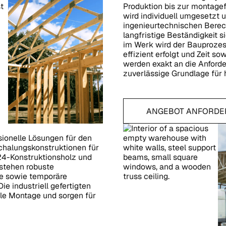
Produktion bis zur montagefe
wird individuell umgesetzt
ingenieurtechnischen Berech
langfristige Beständigkeit s
im Werk wird der Bauprozess
effizient erfolgt und Zeit 
werden exakt an die Anford
zuverlässige Grundlage für
ANGEBOT ANFORDE
Angebot anfordern
sionelle Lösungen für den
Schalungskonstruktionen für
24-Konstruktionsholz und
stehen robuste
de sowie temporäre
 industriell gefertigten
le Montage und sorgen für