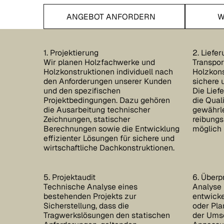
Wissensbe
ANGEBOT ANFORDERN
W
Angebot anfordern
1. Projektierung
2. Liefe
Wir planen Holzfachwerke und
Transpor
Holzkonstruktionen individuell nach
Holzkons
den Anforderungen unserer Kunden
sichere 
und den spezifischen
Die Liefe
Projektbedingungen. Dazu gehören
die Qual
die Ausarbeitung technischer
gewährle
Zeichnungen, statischer
reibungs
Berechnungen sowie die Entwicklung
möglich i
effizienter Lösungen für sichere und
wirtschaftliche Dachkonstruktionen.
5. Projektaudit
6. Überp
Technische Analyse eines
Analyse 
bestehenden Projekts zur
entwicke
Sicherstellung, dass die
oder Pla
Tragwerkslösungen den statischen
der Umse