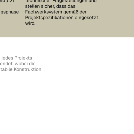
rstützt
technischer Fragestellungen und
stellen sicher, dass das
ngsphase
Fachwerksystem gemäß den
Projektspezifikationen eingesetzt
wird.
 jedes Projekts
endet, wobei die
tabile Konstruktion