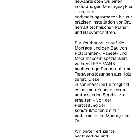
gewährleisten wir einen
vollständigen Montagezyklus
– von den
Label
Vorbereitungsarbeiten bis zur
präzisen Installation vor Ort,
gemäß technischen Plänen
und Bauvorschriften.
Label
SIA Yourhouse ist auf die
Montage und den Bau von
Holzrahmen-, Paneel- und
Modulhäusern spezialisiert,
Lieferungen beginnen ab dem
14. September 2026
während FREIMANS
Label
hochwertige Dachstuhl- und
Tragwerkslösungen aus Holz
liefert. Diese
Zusammenarbeit ermöglicht
es unseren Kunden, einen
umfassenden Service zu
erhalten – von der
Herstellung der
Zustimmung zur Optimierung der Dachkonstruktion
Konstruktionen bis zur
professionellen Montage vor
ABSENDEN
Absenden
Ort.
Wir bieten effiziente,
hochwertige und