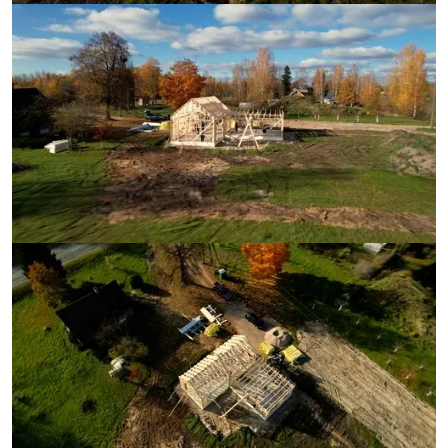
Label
Label
Lieferungen beginnen ab dem
14. September 2026
Label
Zustimmung zur Optimierung der Dachkonstruktion
ABSENDEN
Absenden