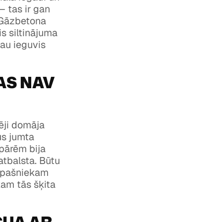
– tas ir gan
. Gāzbetona
is siltinājuma
jau ieguvis
AS NAV
ēji domāja
us jumta
spārēm bija
atbalsta. Būtu
s īpašniekam
ekam tās šķita