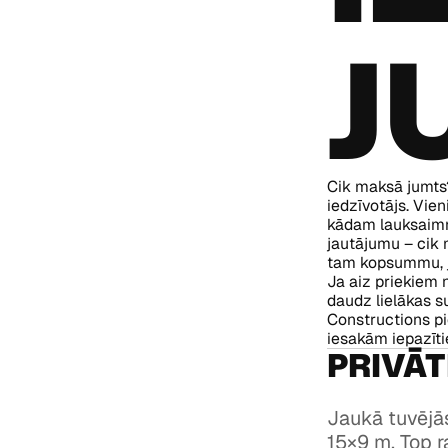
J
Cik maksā jumts? 
iedzīvotājs. Vie
kādam lauksaimni
jautājumu – cik 
tam kopsummu, jo
Ja aiz priekiem 
daudz lielākas s
Constructions p
iesakām iepazīti
PRIVĀ
Jaukā tuvējā
15×9 m. Top r