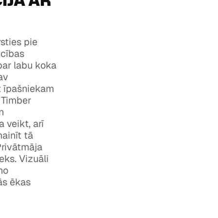
IJA AR
sties pie
ecības
 par labu koka
av
st īpašniekam
 Timber
n
veikt, arī
ainīt tā
Privātmāja
eks. Vizuāli
no
ās ēkas