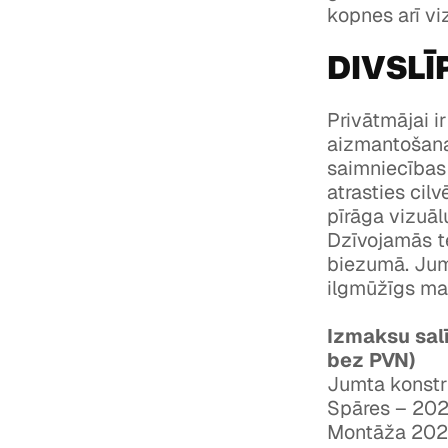
kopnes arī vi
DIVSLĪ
Privātmājai ir
aizmantošana 
saimniecības l
atrasties cilv
pīrāga vizuāl
Dzīvojamās te
biezumā. Jumt
ilgmūžīgs mat
Izmaksu sal
bez PVN)
Jumta konstr
Spāres – 202
Montāža 202×