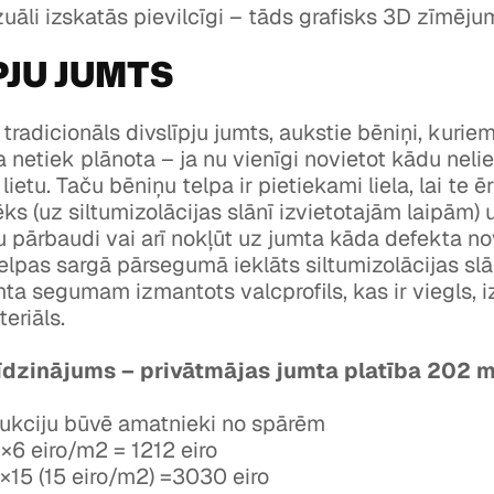
zuāli izskatās pievilcīgi – tāds grafisks 3D zīmēju
PJU JUMTS
 tradicionāls divslīpju jumts, aukstie bēniņi, kuri
netiek plānota – ja nu vienīgi novietot kādu nelie
ietu. Taču bēniņu telpa ir pietiekami liela, lai te ēr
ēks (uz siltumizolācijas slānī izvietotajām laipām) 
u pārbaudi vai arī nokļūt uz jumta kāda defekta no
lpas sargā pārsegumā ieklāts siltumizolācijas sl
a segumam izmantots valcprofils, kas ir viegls, i
eriāls.
īdzinājums – privātmājas jumta platība 202 
ukciju būvē amatnieki no spārēm
×6 eiro/m2 = 1212 eiro
15 (15 eiro/m2) =3030 eiro