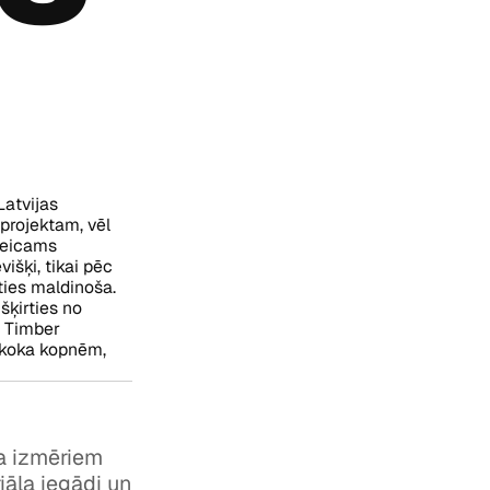
Latvijas
 projektam, vēl
eteicams
išķi, tikai pēc
ties maldinoša.
šķirties no
s Timber
 koka kopnēm,
na izmēriem
iāla iegādi un