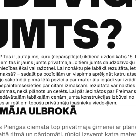
UMTS?
Tas ir jautājums, kuru (nepārspīlējot) ikdienā uzdod katrs 15. 
niem tas ir jauns jumts privātmājai, citiem jumts daudzdzīvokļu
ecības ēkai vai ražotnei. Lai nonāktu pie labākā rezultāta, i
maksā? – sadalīt pa pozīcijām un vispirms aprēķināt katru atsev
 sākotnējā pirmā lētā pozīcija par materiālu iegādi var izrādī
nepainteresēsieties par citām izmaksām, rezultātā var nākties 
ummas, nekā plānots un cerēts. Lai pārliecinātos par Freiman
iedāvātajām labākajām cenām jumta konstrukcijas izbūvei no
es ar reāliem topošu privātmāju īpašnieku viedokļiem.
TMĀJA ULBROKĀ
s Pierīgas ciematā top privātmāja ģimenei ar plā
aitā ritmā un pārdomāti, rūpīgi izsverot katra mater