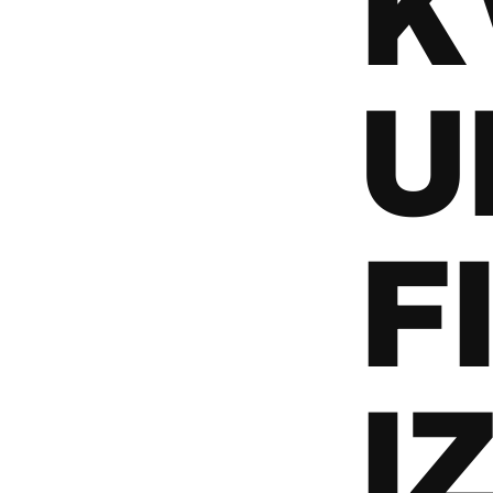
K
U
F
I