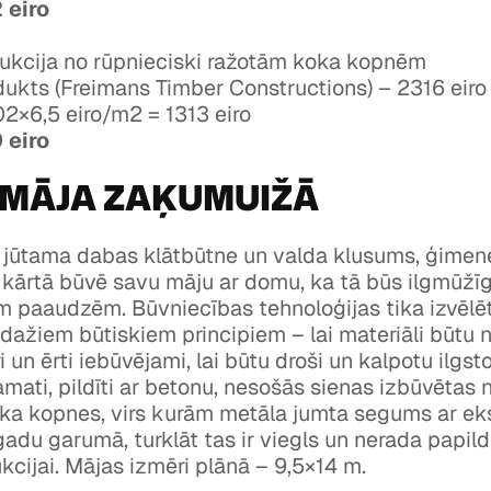
 eiro
ukcija no rūpnieciski ražotām koka kopnēm
ukts (Freimans Timber Constructions) – 2316 eiro
2×6,5 eiro/m2 = 1313 eiro
 eiro
TMĀJA ZAĶUMUIŽĀ
 jūtama dabas klātbūtne un valda klusums, ģimen
 kārtā būvē savu māju ar domu, ka tā būs ilgmūžī
m paaudzēm. Būvniecības tehnoloģijas tika izvēlē
 dažiem būtiskiem principiem – lai materiāli būtu n
 un ērti iebūvējami, lai būtu droši un kalpotu ilgstoš
mati, pildīti ar betonu, nesošās sienas izbūvētas
oka kopnes, virs kurām metāla jumta segums ar ek
gadu garumā, turklāt tas ir viegls un nerada papil
cijai. Mājas izmēri plānā – 9,5×14 m.