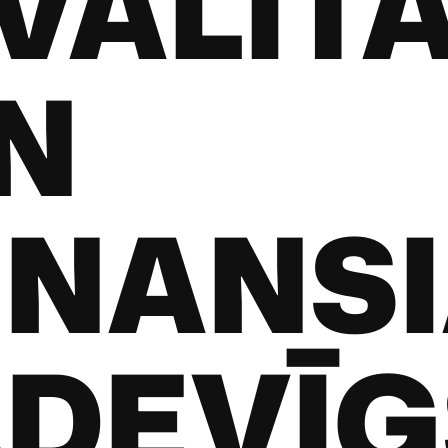
VALITA
N
INANSI
ZDEVĪ