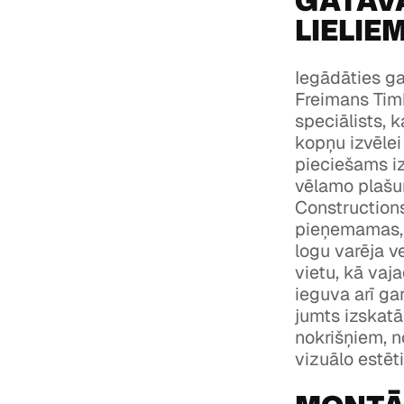
GATAV
LIELIE
Iegādāties ga
Freimans Tim
speciālists, 
kopņu izvēlei
pieciešams iz
vēlamo plašu
Constructions
pieņemamas, n
logu varēja ve
vietu, kā vaj
ieguva arī ga
jumts izskatā
nokrišņiem, n
vizuālo estēt