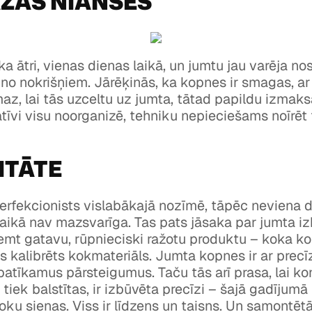
ŽAS NIANSES
a ātri, vienas dienas laikā, un jumtu jau varēja nos
 no nokrišņiem. Jārēķinās, ka kopnes ir smagas, ar
maz, lai tās uzceltu uz jumta, tātad papildu izmaksa
atīvi visu noorganizē, tehniku nepieciešams noīrēt 
ITĀTE
perfekcionists vislabākajā nozīmē, tāpēc neviena 
aikā nav mazsvarīga. Tas pats jāsaka par jumta izb
emt gatavu, rūpnieciski ražotu produktu – koka k
s kalibrēts kokmateriāls. Jumta kopnes ir ar precī
tīkamus pārsteigumus. Taču tās arī prasa, lai kon
tiek balstītas, ir izbūvēta precīzi – šajā gadījumā 
ku sienas. Viss ir līdzens un taisns. Un samontēt