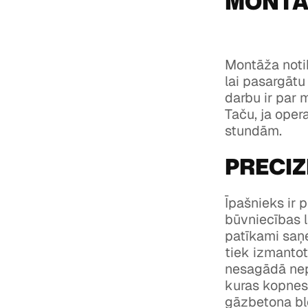
MONTĀ
Montāža notik
lai pasargātu
darbu ir par 
Taču, ja oper
stundām.
PRECIZ
Īpašnieks ir 
būvniecības l
patīkami saņ
tiek izmantot
nesagādā nepa
kuras kopnes 
gāzbetona blo