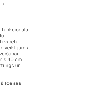
ms.
em funkcionāla
lu
ti varētu
un veikt jumta
vēršanai.
ānis 40 cm
zturīgs un
m2 (cenas