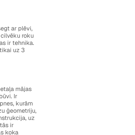
egt ar plēvi,
 cilvēku roku
s ir tehnika.
tikai uz 3
detaļa mājas
ūvi. Ir
opnes, kurām
zu ģeometriju,
strukcija, uz
tās ir
ās koka