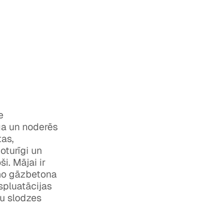
e
ga un noderēs
tas,
oturīgi un
i. Mājai ir
 no gāzbetona
spluatācijas
du slodzes