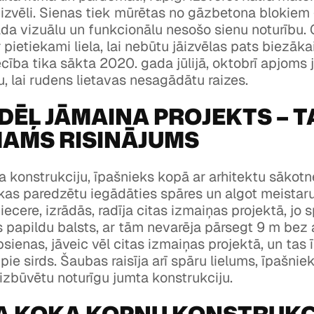
zvēli. Sienas tiek mūrētas no gāzbetona blokiem 
 rada vizuālu un funkcionālu nesošo sienu noturību
 pietiekami liela, lai nebūtu jāizvēlas pats biezāka
ecība tika sākta 2020. gada jūlijā, oktobrī apjoms 
 lai rudens lietavas nesagādātu raizes.
DĒĻ JĀMAINA PROJEKTS – T
MAMS RISINĀJUMS
a konstrukciju, īpašnieks kopā ar arhitektu sākotn
 kas paredzētu iegādāties spāres un algot meistar
iecere, izrādās, radīja citas izmaiņas projektā, jo 
papildu balsts, ar tām nevarēja pārsegt 9 m bez 
psienas, jāveic vēl citas izmaiņas projektā, un ta
 pie sirds. Šaubas raisīja arī spāru lielums, īpašni
 izbūvētu noturīgu jumta konstrukciju.