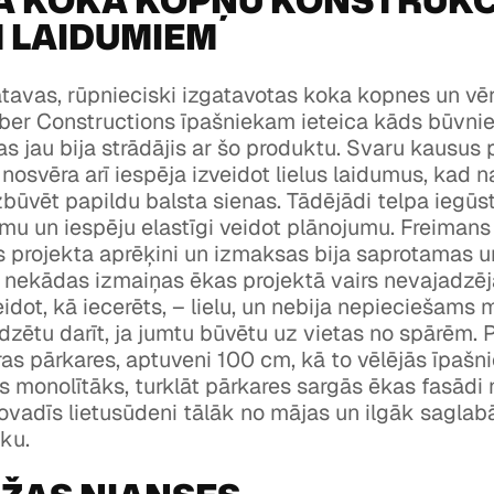
A KOKA KOPŅU KONSTRUKC
M LAIDUMIEM
tavas, rūpnieciski izgatavotas koka kopnes un vēr
ber Constructions īpašniekam ieteica kāds būvni
kas jau bija strādājis ar šo produktu. Svaru kausus
 nosvēra arī iespēja izveidot lielus laidumus, kad n
būvēt papildu balsta sienas. Tādējādi telpa iegū
mu un iespēju elastīgi veidot plānojumu. Freimans
 projekta aprēķini un izmaksas bija saprotamas u
ekādas izmaiņas ēkas projektā vairs nevajadzēja 
idot, kā iecerēts, – lielu, un nebija nepieciešams m
adzētu darīt, ja jumtu būvētu uz vietas no spārēm. 
ras pārkares, aptuveni 100 cm, kā to vēlējās īpašni
s monolītāks, turklāt pārkares sargās ēkas fasādi 
ovadīs lietusūdeni tālāk no mājas un ilgāk saglab
iku.