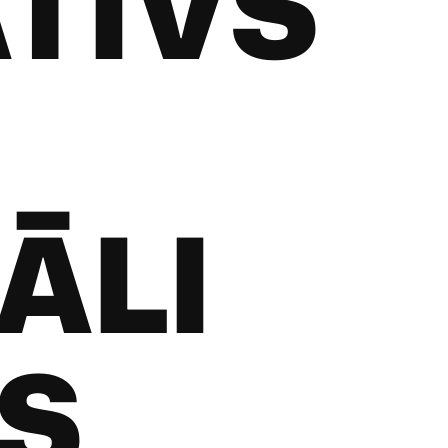
TĪVS
ĀLI
GS