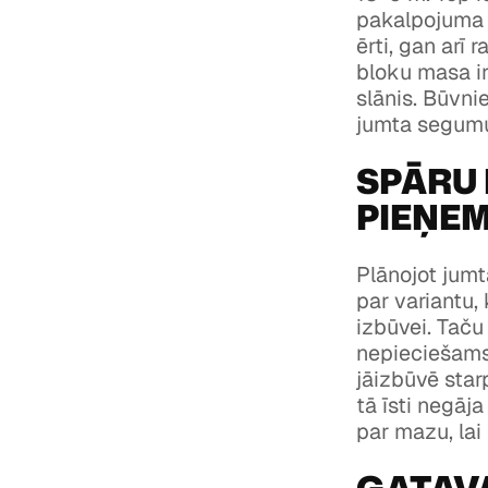
pakalpojuma i
ērti, gan arī
bloku masa ir
slānis. Būvni
jumta segumu,
SPĀRU 
PIEŅE
Plānojot jumt
par variantu,
izbūvei. Taču 
nepieciešams 
jāizbūvē star
tā īsti negāja
par mazu, lai