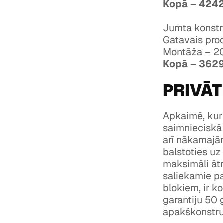
Kopā – 4242
Jumta konstr
Gatavais prod
Montāža – 20
Kopā – 3629
PRIVĀ
Apkaimē, kur
saimnieciskā
arī nākamajā
balstoties uz
maksimāli ātri
saliekamie pa
blokiem, ir k
garantiju 50 
apakškonstruk